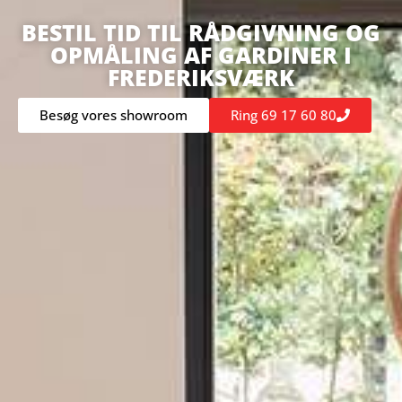
BESTIL TID TIL RÅDGIVNING OG
OPMÅLING AF GARDINER I
FREDERIKSVÆRK
Besøg vores showroom
Ring 69 17 60 80